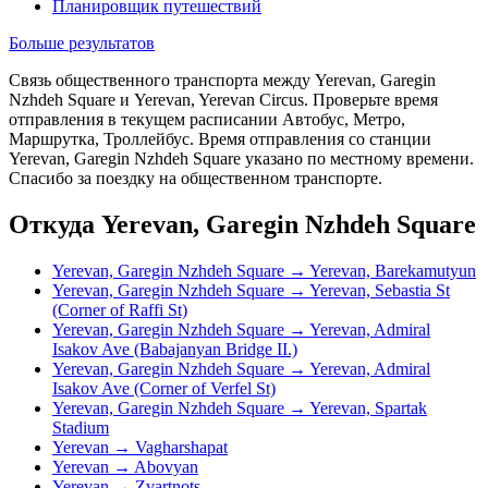
Планировщик путешествий
Больше результатов
Связь общественного транспорта между Yerevan, Garegin
Nzhdeh Square и Yerevan, Yerevan Circus. Проверьте время
отправления в текущем расписании Автобус, Метро,
Маршрутка, Троллейбус. Время отправления со станции
Yerevan, Garegin Nzhdeh Square указано по местному времени.
Спасибо за поездку на общественном транспорте.
Откуда Yerevan, Garegin Nzhdeh Square
Yerevan, Garegin Nzhdeh Square → Yerevan, Barekamutyun
Yerevan, Garegin Nzhdeh Square → Yerevan, Sebastia St
(Corner of Raffi St)
Yerevan, Garegin Nzhdeh Square → Yerevan, Admiral
Isakov Ave (Babajanyan Bridge II.)
Yerevan, Garegin Nzhdeh Square → Yerevan, Admiral
Isakov Ave (Corner of Verfel St)
Yerevan, Garegin Nzhdeh Square → Yerevan, Spartak
Stadium
Yerevan → Vagharshapat
Yerevan → Abovyan
Yerevan → Zvartnots