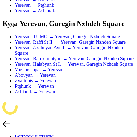
Yerevan → Ptghunk
Yerevan → Ashtarak
Куда Yerevan, Garegin Nzhdeh Square
Yerevan, TUMO → Yerevan, Garegin Nzhdeh Square
Yerevan, Raffi St II. → Yerevan, Garegin Nzhdeh Square
Yerevan, Azatutyan Ave I. → Yerevan, Garegin Nzhdeh
Square
Yerevan, Barekamutyun → Yerevan, Garegin Nzhdeh Square
Yerevan, Halabyan St I. → Yerevan, Garegin Nzhdeh Square
Vagharshapat → Yerevan
Abovyan → Yerevan
Zvartnots → Yerevan
Ptghunk → Yerevan
Ashtarak → Yerevan
Вопросы и ответы