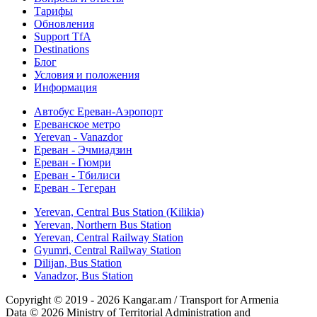
Тарифы
Обновления
Support TfA
Destinations
Блог
Условия и положения
Информация
Автобус Ереван-Аэропорт
Ереванское метро
Yerevan - Vanazdor
Ереван - Эчмиадзин
Ереван - Гюмри
Ереван - Тбилиси
Ереван - Тегеран
Yerevan, Central Bus Station (Kilikia)
Yerevan, Northern Bus Station
Yerevan, Central Railway Station
Gyumri, Central Railway Station
Dilijan, Bus Station
Vanadzor, Bus Station
Copyright © 2019 - 2026 Kangar.am / Transport for Armenia
Data © 2026 Ministry of Territorial Administration and