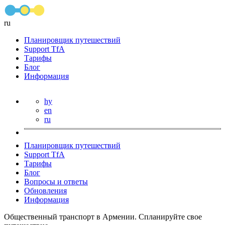
ru
Планировщик путешествий
Support TfA
Тарифы
Блог
Информация
hy
en
ru
Планировщик путешествий
Support TfA
Тарифы
Блог
Вопросы и ответы
Обновления
Информация
Общественный транспорт в Армении. Спланируйте свое