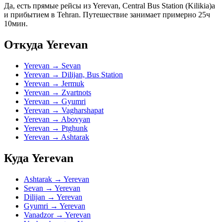
Да, есть прямые рейсы из Yerevan, Central Bus Station (Kilikia)а
и прибытием в Tehran. Путешествие занимает примерно 25ч
10мин.
Откуда Yerevan
Yerevan → Sevan
Yerevan → Dilijan, Bus Station
Yerevan → Jermuk
Yerevan → Zvartnots
Yerevan → Gyumri
Yerevan → Vagharshapat
Yerevan → Abovyan
Yerevan → Ptghunk
Yerevan → Ashtarak
Куда Yerevan
Ashtarak → Yerevan
Sevan → Yerevan
Dilijan → Yerevan
Gyumri → Yerevan
Vanadzor → Yerevan