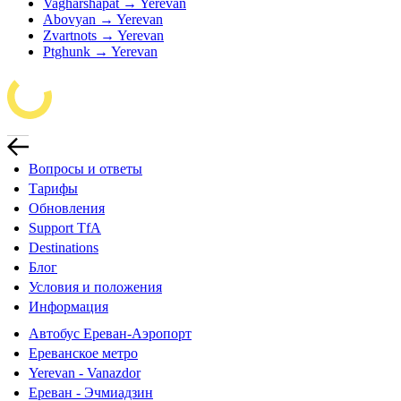
Vagharshapat → Yerevan
Abovyan → Yerevan
Zvartnots → Yerevan
Ptghunk → Yerevan
Вопросы и ответы
Тарифы
Обновления
Support TfA
Destinations
Блог
Условия и положения
Информация
Автобус Ереван-Аэропорт
Ереванское метро
Yerevan - Vanazdor
Ереван - Эчмиадзин