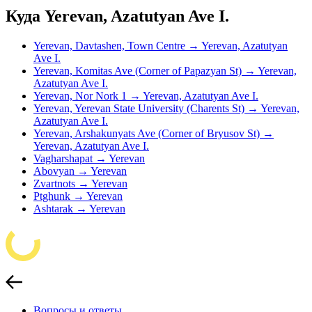
Куда Yerevan, Azatutyan Ave I.
Yerevan, Davtashen, Town Centre → Yerevan, Azatutyan
Ave I.
Yerevan, Komitas Ave (Corner of Papazyan St) → Yerevan,
Azatutyan Ave I.
Yerevan, Nor Nork 1 → Yerevan, Azatutyan Ave I.
Yerevan, Yerevan State University (Charents St) → Yerevan,
Azatutyan Ave I.
Yerevan, Arshakunyats Ave (Corner of Bryusov St) →
Yerevan, Azatutyan Ave I.
Vagharshapat → Yerevan
Abovyan → Yerevan
Zvartnots → Yerevan
Ptghunk → Yerevan
Ashtarak → Yerevan
Вопросы и ответы