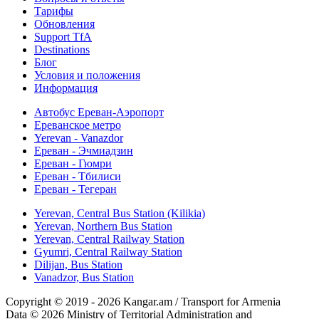
Тарифы
Обновления
Support TfA
Destinations
Блог
Условия и положения
Информация
Автобус Ереван-Аэропорт
Ереванское метро
Yerevan - Vanazdor
Ереван - Эчмиадзин
Ереван - Гюмри
Ереван - Тбилиси
Ереван - Тегеран
Yerevan, Central Bus Station (Kilikia)
Yerevan, Northern Bus Station
Yerevan, Central Railway Station
Gyumri, Central Railway Station
Dilijan, Bus Station
Vanadzor, Bus Station
Copyright © 2019 - 2026 Kangar.am / Transport for Armenia
Data © 2026 Ministry of Territorial Administration and