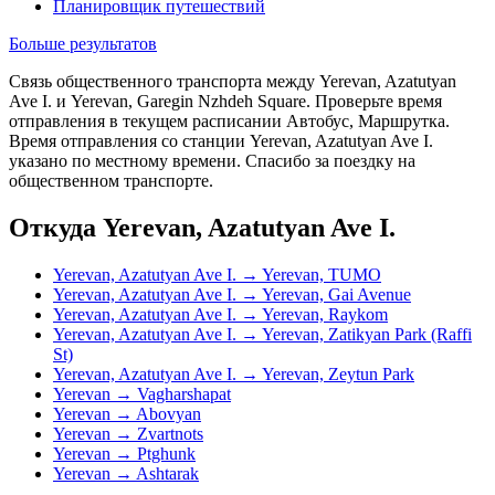
Планировщик путешествий
Больше результатов
Связь общественного транспорта между Yerevan, Azatutyan
Ave I. и Yerevan, Garegin Nzhdeh Square. Проверьте время
отправления в текущем расписании Автобус, Маршрутка.
Время отправления со станции Yerevan, Azatutyan Ave I.
указано по местному времени. Спасибо за поездку на
общественном транспорте.
Откуда Yerevan, Azatutyan Ave I.
Yerevan, Azatutyan Ave I. → Yerevan, TUMO
Yerevan, Azatutyan Ave I. → Yerevan, Gai Avenue
Yerevan, Azatutyan Ave I. → Yerevan, Raykom
Yerevan, Azatutyan Ave I. → Yerevan, Zatikyan Park (Raffi
St)
Yerevan, Azatutyan Ave I. → Yerevan, Zeytun Park
Yerevan → Vagharshapat
Yerevan → Abovyan
Yerevan → Zvartnots
Yerevan → Ptghunk
Yerevan → Ashtarak