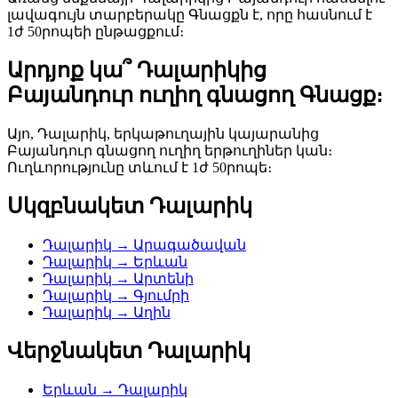
լավագույն տարբերակը Գնացքն է, որը հասնում է
1ժ 50րոպեի ընթացքում։
Արդյոք կա՞ Դալարիկից
Բայանդուր ուղիղ գնացող Գնացք։
Այո, Դալարիկ, երկաթուղային կայարանից
Բայանդուր գնացող ուղիղ երթուղիներ կան։
Ուղևորությունը տևում է 1ժ 50րոպե։
Սկզբնակետ Դալարիկ
Դալարիկ → Արագածավան
Դալարիկ → Երևան
Դալարիկ → Արտենի
Դալարիկ → Գյումրի
Դալարիկ → Աղին
Վերջնակետ Դալարիկ
Երևան → Դալարիկ