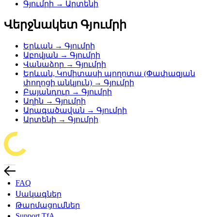
Գյումրի → Արտենի
Վերջնակետ Գյումրի
Երևան → Գյումրի
Աբովյան → Գյումրի
Վանաձոր → Գյումրի
Երևան, Կոմիտասի պողոտա (Փափազյան
փողոցի անկյուն) → Գյումրի
Բայանդուր → Գյումրի
Աղին → Գյումրի
Արագածավան → Գյումրի
Արտենի → Գյումրի
FAQ
Սակագներ
Թարմացումներ
Support TfA