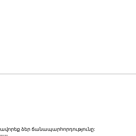
վորեք ձեր ճանապարհորդությունը:
նալ