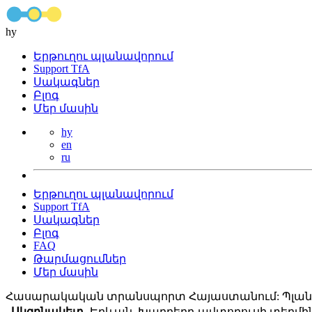
hy
Երթուղու պլանավորում
Support TfA
Սակագներ
Բլոգ
Մեր մասին
hy
en
ru
Երթուղու պլանավորում
Support TfA
Սակագներ
Բլոգ
FAQ
Թարմացումներ
Մեր մասին
Հասարակական տրանսպորտ Հայաստանում: Պլանա
Սկզբնակետ
Երևան, Խարբերդ ավտոբուսի տերմի