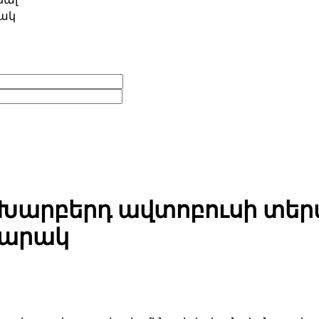
ակ
Խարբերդ ավտոբուսի տերմ
պարակ