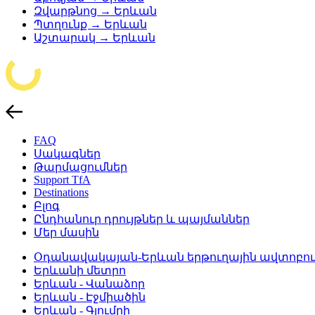
Զվարթնոց → Երևան
Պտղունք → Երևան
Աշտարակ → Երևան
FAQ
Սակագներ
Թարմացումներ
Support TfA
Destinations
Բլոգ
Ընդհանուր դրույթներ և պայմաններ
Մեր մասին
Օդանավակայան-Երևան երթուղային ավտոբու
Երևանի մետրո
Երևան - Վանաձոր
Երևան - Էջմիածին
Երևան - Գյումրի