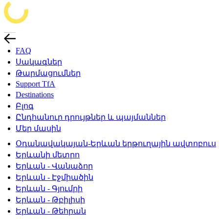
FAQ
Սակագներ
Թարմացումներ
Support TfA
Destinations
Բլոգ
Ընդհանուր դրույթներ և պայմաններ
Մեր մասին
Օդանավակայան-Երևան երթուղային ավտոբուս
Երևանի մետրո
Երևան - Վանաձոր
Երևան - Էջմիածին
Երևան - Գյումրի
Երևան - Թբիլիսի
Երևան - Թեհրան