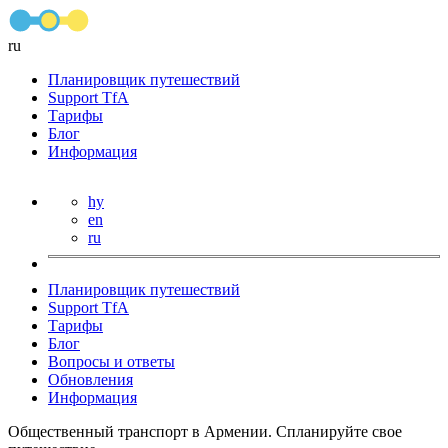
ru
Планировщик путешествий
Support TfA
Тарифы
Блог
Информация
hy
en
ru
Планировщик путешествий
Support TfA
Тарифы
Блог
Вопросы и ответы
Обновления
Информация
Общественный транспорт в Армении. Спланируйте свое