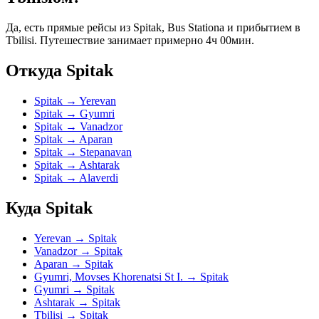
Да, есть прямые рейсы из Spitak, Bus Stationа и прибытием в
Tbilisi. Путешествие занимает примерно 4ч 00мин.
Откуда Spitak
Spitak → Yerevan
Spitak → Gyumri
Spitak → Vanadzor
Spitak → Aparan
Spitak → Stepanavan
Spitak → Ashtarak
Spitak → Alaverdi
Куда Spitak
Yerevan → Spitak
Vanadzor → Spitak
Aparan → Spitak
Gyumri, Movses Khorenatsi St I. → Spitak
Gyumri → Spitak
Ashtarak → Spitak
Tbilisi → Spitak