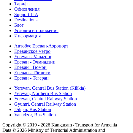
Тарифы
Обновления
Support TfA
Destinations
Блог
Условия и положения
Информация
Автобус Ереван-Аэропорт
Ереванское метро
Yerevan - Vanazdor
Ереван - Эчмиадзин
Ереван - Гюмри
Ереван - Тбилиси
Ереван - Тегеран
Yerevan, Central Bus Station (Kilikia)
Yerevan, Northern Bus Station
Yerevan, Central Railway Station
Gyumri, Central Railway Station
Dilijan, Bus Station
Vanadzor, Bus Station
Copyright © 2019 - 2026 Kangar.am / Transport for Armenia
Data © 2026 Ministry of Territorial Administration and