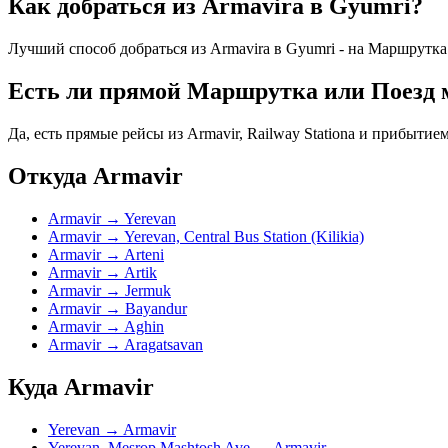
Как добраться из Armavirа в Gyumri?
Лучший способ добраться из Armavirа в Gyumri - на Маршрутка
Есть ли прямой Маршрутка или Поезд 
Да, есть прямые рейсы из Armavir, Railway Stationа и прибыти
Откуда Armavir
Armavir → Yerevan
Armavir → Yerevan, Central Bus Station (Kilikia)
Armavir → Arteni
Armavir → Artik
Armavir → Jermuk
Armavir → Bayandur
Armavir → Aghin
Armavir → Aragatsavan
Куда Armavir
Yerevan → Armavir
Yerevan, Mesrop Mashtosh Ave → Armavir