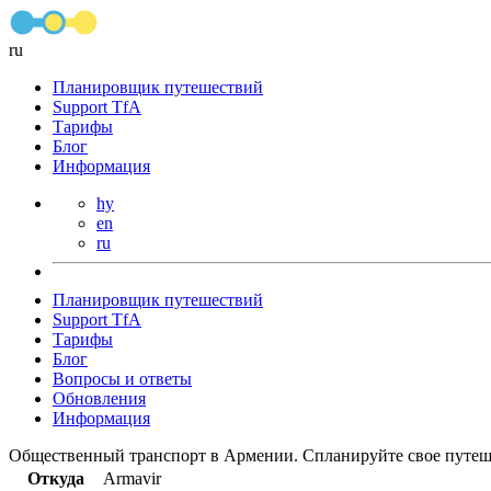
ru
Планировщик путешествий
Support TfA
Тарифы
Блог
Информация
hy
en
ru
Планировщик путешествий
Support TfA
Тарифы
Блог
Вопросы и ответы
Обновления
Информация
Общественный транспорт в Армении. Спланируйте свое путеш
Откуда
Armavir