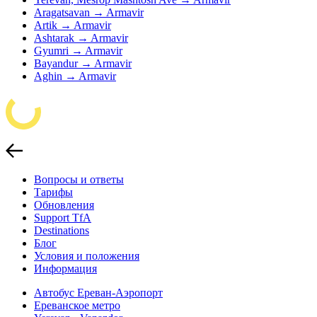
Aragatsavan → Armavir
Artik → Armavir
Ashtarak → Armavir
Gyumri → Armavir
Bayandur → Armavir
Aghin → Armavir
Вопросы и ответы
Тарифы
Обновления
Support TfA
Destinations
Блог
Условия и положения
Информация
Автобус Ереван-Аэропорт
Ереванское метро