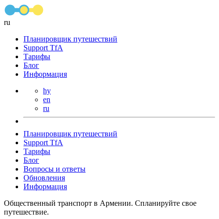
ru
Планировщик путешествий
Support TfA
Тарифы
Блог
Информация
hy
en
ru
Планировщик путешествий
Support TfA
Тарифы
Блог
Вопросы и ответы
Обновления
Информация
Общественный транспорт в Армении. Спланируйте свое
путешествие.