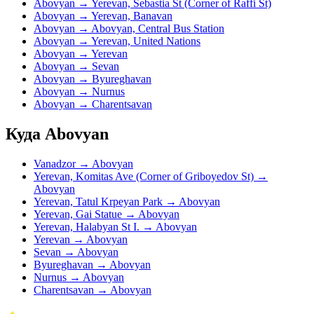
Abovyan → Yerevan, Sebastia St (Corner of Raffi St)
Abovyan → Yerevan, Banavan
Abovyan → Abovyan, Central Bus Station
Abovyan → Yerevan, United Nations
Abovyan → Yerevan
Abovyan → Sevan
Abovyan → Byureghavan
Abovyan → Nurnus
Abovyan → Charentsavan
Куда Abovyan
Vanadzor → Abovyan
Yerevan, Komitas Ave (Corner of Griboyedov St) →
Abovyan
Yerevan, Tatul Krpeyan Park → Abovyan
Yerevan, Gai Statue → Abovyan
Yerevan, Halabyan St I. → Abovyan
Yerevan → Abovyan
Sevan → Abovyan
Byureghavan → Abovyan
Nurnus → Abovyan
Charentsavan → Abovyan