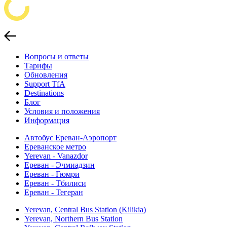
Вопросы и ответы
Тарифы
Обновления
Support TfA
Destinations
Блог
Условия и положения
Информация
Автобус Ереван-Аэропорт
Ереванское метро
Yerevan - Vanazdor
Ереван - Эчмиадзин
Ереван - Гюмри
Ереван - Тбилиси
Ереван - Тегеран
Yerevan, Central Bus Station (Kilikia)
Yerevan, Northern Bus Station