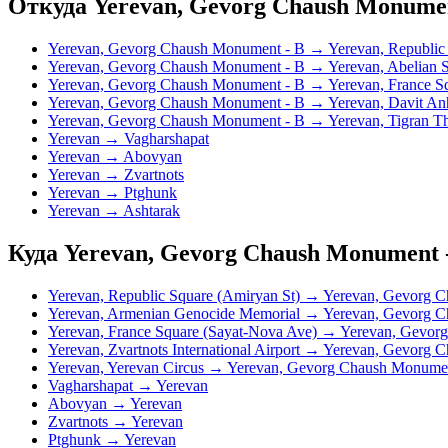
Откуда Yerevan, Gevorg Chaush Monumen
Yerevan, Gevorg Chaush Monument - B → Yerevan, Republic 
Yerevan, Gevorg Chaush Monument - B → Yerevan, Abelian S
Yerevan, Gevorg Chaush Monument - B → Yerevan, France Sq
Yerevan, Gevorg Chaush Monument - B → Yerevan, Davit Anh
Yerevan, Gevorg Chaush Monument - B → Yerevan, Tigran T
Yerevan → Vagharshapat
Yerevan → Abovyan
Yerevan → Zvartnots
Yerevan → Ptghunk
Yerevan → Ashtarak
Куда Yerevan, Gevorg Chaush Monument 
Yerevan, Republic Square (Amiryan St) → Yerevan, Gevorg 
Yerevan, Armenian Genocide Memorial → Yerevan, Gevorg 
Yerevan, France Square (Sayat-Nova Ave) → Yerevan, Gevor
Yerevan, Zvartnots International Airport → Yerevan, Gevorg
Yerevan, Yerevan Circus → Yerevan, Gevorg Chaush Monume
Vagharshapat → Yerevan
Abovyan → Yerevan
Zvartnots → Yerevan
Ptghunk → Yerevan