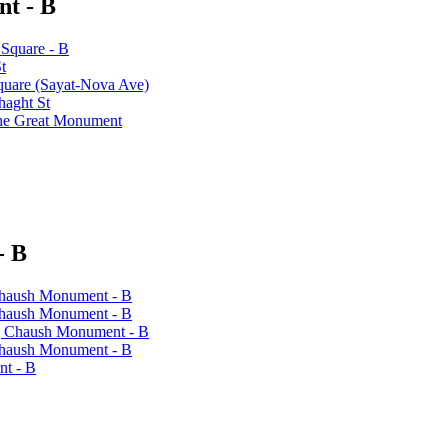
t - B
Square - B
t
uare (Sayat-Nova Ave)
aght St
he Great Monument
- B
Chaush Monument - B
Chaush Monument - B
g Chaush Monument - B
 Chaush Monument - B
nt - B