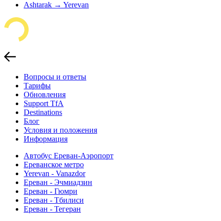
Ashtarak → Yerevan
Вопросы и ответы
Тарифы
Обновления
Support TfA
Destinations
Блог
Условия и положения
Информация
Автобус Ереван-Аэропорт
Ереванское метро
Yerevan - Vanazdor
Ереван - Эчмиадзин
Ереван - Гюмри
Ереван - Тбилиси
Ереван - Тегеран