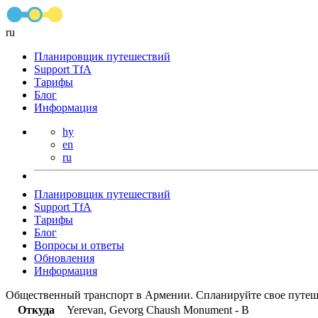
ru
Планировщик путешествий
Support TfA
Тарифы
Блог
Информация
hy
en
ru
Планировщик путешествий
Support TfA
Тарифы
Блог
Вопросы и ответы
Обновления
Информация
Общественный транспорт в Армении. Спланируйте свое путеш
Откуда
Yerevan, Gevorg Chaush Monument - B