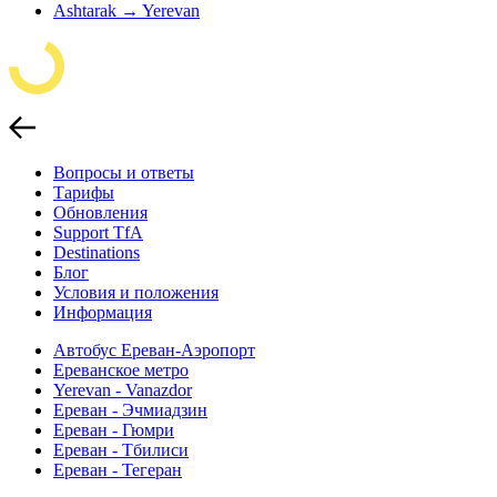
Ashtarak → Yerevan
Вопросы и ответы
Тарифы
Обновления
Support TfA
Destinations
Блог
Условия и положения
Информация
Автобус Ереван-Аэропорт
Ереванское метро
Yerevan - Vanazdor
Ереван - Эчмиадзин
Ереван - Гюмри
Ереван - Тбилиси
Ереван - Тегеран