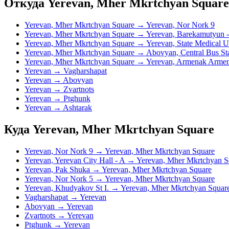
Откуда Yerevan, Mher Mkrtchyan Square
Yerevan, Mher Mkrtchyan Square → Yerevan, Nor Nork 9
Yerevan, Mher Mkrtchyan Square → Yerevan, Barekamutyun 
Yerevan, Mher Mkrtchyan Square → Yerevan, State Medical Un
Yerevan, Mher Mkrtchyan Square → Abovyan, Central Bus Sta
Yerevan, Mher Mkrtchyan Square → Yerevan, Armenak Armena
Yerevan → Vagharshapat
Yerevan → Abovyan
Yerevan → Zvartnots
Yerevan → Ptghunk
Yerevan → Ashtarak
Куда Yerevan, Mher Mkrtchyan Square
Yerevan, Nor Nork 9 → Yerevan, Mher Mkrtchyan Square
Yerevan, Yerevan City Hall - A → Yerevan, Mher Mkrtchyan S
Yerevan, Pak Shuka → Yerevan, Mher Mkrtchyan Square
Yerevan, Nor Nork 5 → Yerevan, Mher Mkrtchyan Square
Yerevan, Khudyakov St I. → Yerevan, Mher Mkrtchyan Squar
Vagharshapat → Yerevan
Abovyan → Yerevan
Zvartnots → Yerevan
Ptghunk → Yerevan