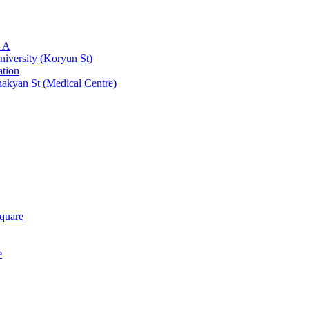
- A
iversity (Koryun St)
tion
kyan St (Medical Centre)
quare
e