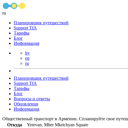
ru
Планировщик путешествий
Support TfA
Тарифы
Блог
Информация
hy
en
ru
Планировщик путешествий
Support TfA
Тарифы
Блог
Вопросы и ответы
Обновления
Информация
Общественный транспорт в Армении. Спланируйте свое путеш
Откуда
Yerevan, Mher Mkrtchyan Square