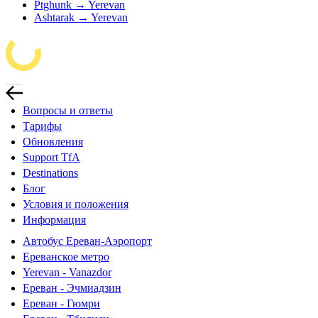
Ptghunk → Yerevan
Ashtarak → Yerevan
Вопросы и ответы
Тарифы
Обновления
Support TfA
Destinations
Блог
Условия и положения
Информация
Автобус Ереван-Аэропорт
Ереванское метро
Yerevan - Vanazdor
Ереван - Эчмиадзин
Ереван - Гюмри