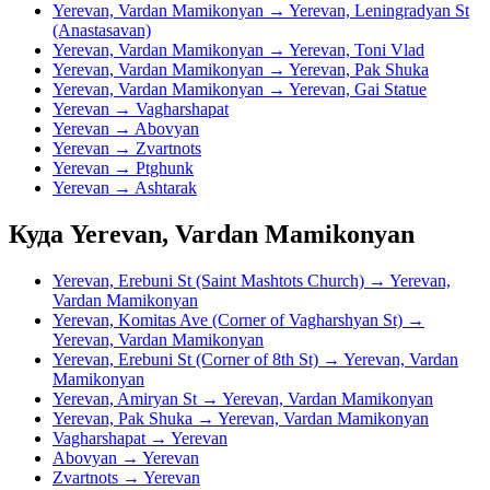
Yerevan, Vardan Mamikonyan → Yerevan, Leningradyan St
(Anastasavan)
Yerevan, Vardan Mamikonyan → Yerevan, Toni Vlad
Yerevan, Vardan Mamikonyan → Yerevan, Pak Shuka
Yerevan, Vardan Mamikonyan → Yerevan, Gai Statue
Yerevan → Vagharshapat
Yerevan → Abovyan
Yerevan → Zvartnots
Yerevan → Ptghunk
Yerevan → Ashtarak
Куда Yerevan, Vardan Mamikonyan
Yerevan, Erebuni St (Saint Mashtots Church) → Yerevan,
Vardan Mamikonyan
Yerevan, Komitas Ave (Corner of Vagharshyan St) →
Yerevan, Vardan Mamikonyan
Yerevan, Erebuni St (Corner of 8th St) → Yerevan, Vardan
Mamikonyan
Yerevan, Amiryan St → Yerevan, Vardan Mamikonyan
Yerevan, Pak Shuka → Yerevan, Vardan Mamikonyan
Vagharshapat → Yerevan
Abovyan → Yerevan
Zvartnots → Yerevan