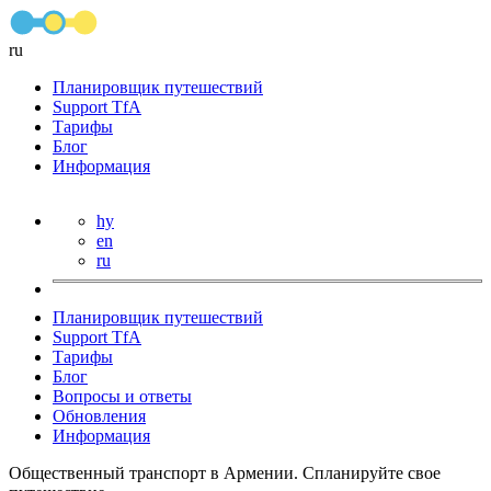
ru
Планировщик путешествий
Support TfA
Тарифы
Блог
Информация
hy
en
ru
Планировщик путешествий
Support TfA
Тарифы
Блог
Вопросы и ответы
Обновления
Информация
Общественный транспорт в Армении. Спланируйте свое