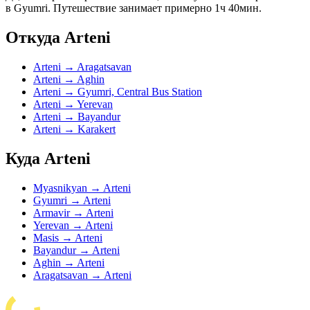
в Gyumri. Путешествие занимает примерно 1ч 40мин.
Откуда Arteni
Arteni → Aragatsavan
Arteni → Aghin
Arteni → Gyumri, Central Bus Station
Arteni → Yerevan
Arteni → Bayandur
Arteni → Karakert
Куда Arteni
Myasnikyan → Arteni
Gyumri → Arteni
Armavir → Arteni
Yerevan → Arteni
Masis → Arteni
Bayandur → Arteni
Aghin → Arteni
Aragatsavan → Arteni