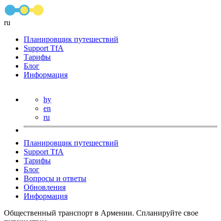
ru
Планировщик путешествий
Support TfA
Тарифы
Блог
Информация
hy
en
ru
Планировщик путешествий
Support TfA
Тарифы
Блог
Вопросы и ответы
Обновления
Информация
Общественный транспорт в Армении. Спланируйте свое