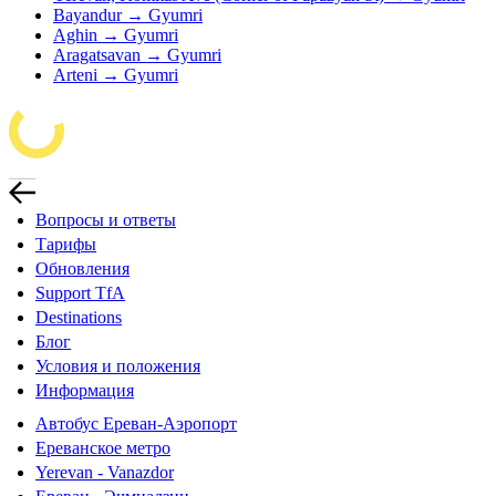
Bayandur → Gyumri
Aghin → Gyumri
Aragatsavan → Gyumri
Arteni → Gyumri
Вопросы и ответы
Тарифы
Обновления
Support TfA
Destinations
Блог
Условия и положения
Информация
Автобус Ереван-Аэропорт
Ереванское метро
Yerevan - Vanazdor