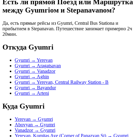
Есть ли прямой Поезд или Маршрутка
между Gyumriом и Stepanavanом?
Да, есть прямые рейсы из Gyumri, Central Bus Stationа и
прибытием в Stepanavan. Путешествие занимает примерно 2ч
20мин.
Откуда Gyumri
Gyumri → Yerevan
Gyumri → Aragatsavan
Gyumri → Vanadzor
Gyumri → Aghin
Gyumri → Yerevan, Central Railway Station - B
Gyumri → Bayandur
Gyumri → Arteni
Куда Gyumri
Yerevan → Gyumri
Abovyan → Gyumri
Vanadzor → Gyumri
Yerevan, Komitas Ave (Corner of Papazyan St) → Gyumri