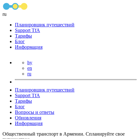
ru
Планировщик путешествий
Support TfA
Тарифы
Блог
Информация
hy
en
ru
Планировщик путешествий
Support TfA
Тарифы
Блог
Вопросы и ответы
Обновления
Информация
Общественный транспорт в Армении. Спланируйте свое