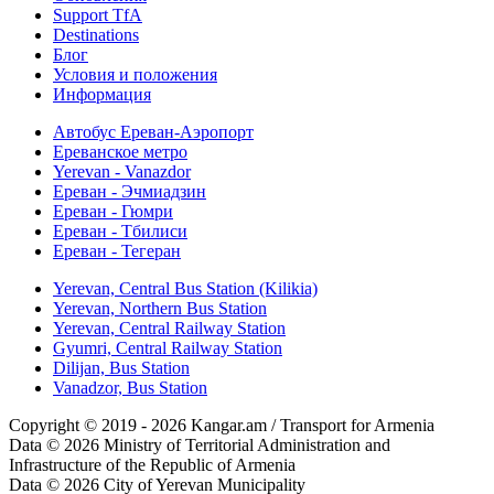
Support TfA
Destinations
Блог
Условия и положения
Информация
Автобус Ереван-Аэропорт
Ереванское метро
Yerevan - Vanazdor
Ереван - Эчмиадзин
Ереван - Гюмри
Ереван - Тбилиси
Ереван - Тегеран
Yerevan, Central Bus Station (Kilikia)
Yerevan, Northern Bus Station
Yerevan, Central Railway Station
Gyumri, Central Railway Station
Dilijan, Bus Station
Vanadzor, Bus Station
Copyright © 2019 - 2026 Kangar.am / Transport for Armenia
Data © 2026 Ministry of Territorial Administration and
Infrastructure of the Republic of Armenia
Data © 2026 City of Yerevan Municipality