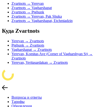
Zvartnots → Yerevan
Zvartnots → Vagharshapat
Zvartnots → Ptghunk
Zvartnots → Yerevan, Pak Shuka
Zvartnots → Vagharshapat, Etchmiadzin
Куда Zvartnots
Yerevan → Zvartnots
Ptghunk → Zvartnots
Vagharshapat → Zvartnots
Yerevan, Komitas Ave (Corner of Vagharshyan St) →
Zvartnots
Yerevan, Yeritasardakan → Zvartnots
Вопросы и ответы
Тарифы
Обновления