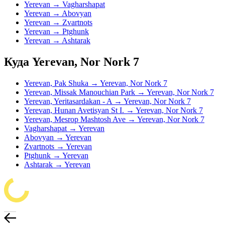
Yerevan → Vagharshapat
Yerevan → Abovyan
Yerevan → Zvartnots
Yerevan → Ptghunk
Yerevan → Ashtarak
Куда Yerevan, Nor Nork 7
Yerevan, Pak Shuka → Yerevan, Nor Nork 7
Yerevan, Missak Manouchian Park → Yerevan, Nor Nork 7
Yerevan, Yeritasardakan - A → Yerevan, Nor Nork 7
Yerevan, Hunan Avetisyan St I. → Yerevan, Nor Nork 7
Yerevan, Mesrop Mashtosh Ave → Yerevan, Nor Nork 7
Vagharshapat → Yerevan
Abovyan → Yerevan
Zvartnots → Yerevan
Ptghunk → Yerevan
Ashtarak → Yerevan