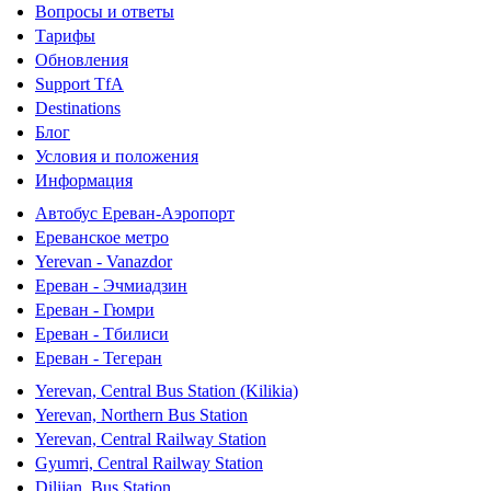
Вопросы и ответы
Тарифы
Обновления
Support TfA
Destinations
Блог
Условия и положения
Информация
Автобус Ереван-Аэропорт
Ереванское метро
Yerevan - Vanazdor
Ереван - Эчмиадзин
Ереван - Гюмри
Ереван - Тбилиси
Ереван - Тегеран
Yerevan, Central Bus Station (Kilikia)
Yerevan, Northern Bus Station
Yerevan, Central Railway Station
Gyumri, Central Railway Station
Dilijan, Bus Station