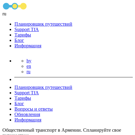
ru
Планировщик путешествий
Support TfA
Тарифы
Блог
Информация
hy
en
ru
Планировщик путешествий
Support TfA
Тарифы
Блог
Вопросы и ответы
Обновления
Информация
Общественный транспорт в Армении. Спланируйте свое