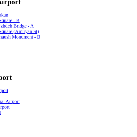
Airport
dakan
Square - B
Nzhdeh Bridge - A
 Square (Amiryan St)
 Chaush Monument - B
port
rport
al Airport
rport
t