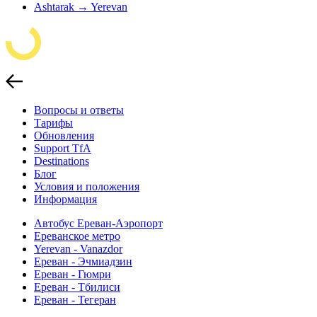
Ashtarak → Yerevan
Вопросы и ответы
Тарифы
Обновления
Support TfA
Destinations
Блог
Условия и положения
Информация
Автобус Ереван-Аэропорт
Ереванское метро
Yerevan - Vanazdor
Ереван - Эчмиадзин
Ереван - Гюмри
Ереван - Тбилиси
Ереван - Тегеран