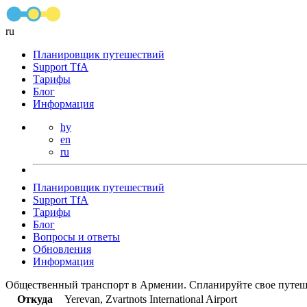
ru
Планировщик путешествий
Support TfA
Тарифы
Блог
Информация
hy
en
ru
Планировщик путешествий
Support TfA
Тарифы
Блог
Вопросы и ответы
Обновления
Информация
Общественный транспорт в Армении. Спланируйте свое путеш
Откуда
Yerevan, Zvartnots International Airport