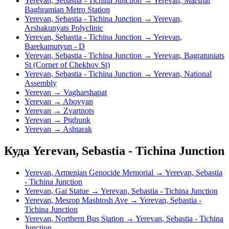
Yerevan, Sebastia - Tichina Junction → Yerevan, Marshal
Baghramian Metro Station
Yerevan, Sebastia - Tichina Junction → Yerevan,
Arshakunyats Polyclinic
Yerevan, Sebastia - Tichina Junction → Yerevan,
Barekamutyun - D
Yerevan, Sebastia - Tichina Junction → Yerevan, Bagratuniats
St (Corner of Chekhov St)
Yerevan, Sebastia - Tichina Junction → Yerevan, National
Assembly
Yerevan → Vagharshapat
Yerevan → Abovyan
Yerevan → Zvartnots
Yerevan → Ptghunk
Yerevan → Ashtarak
Куда Yerevan, Sebastia - Tichina Junction
Yerevan, Armenian Genocide Memorial → Yerevan, Sebastia
- Tichina Junction
Yerevan, Gai Statue → Yerevan, Sebastia - Tichina Junction
Yerevan, Mesrop Mashtosh Ave → Yerevan, Sebastia -
Tichina Junction
Yerevan, Northern Bus Station → Yerevan, Sebastia - Tichina
Junction