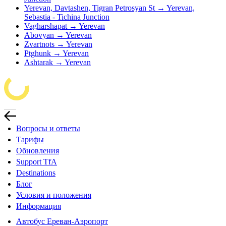
Yerevan, Davtashen, Tigran Petrosyan St → Yerevan,
Sebastia - Tichina Junction
Vagharshapat → Yerevan
Abovyan → Yerevan
Zvartnots → Yerevan
Ptghunk → Yerevan
Ashtarak → Yerevan
Вопросы и ответы
Тарифы
Обновления
Support TfA
Destinations
Блог
Условия и положения
Информация
Автобус Ереван-Аэропорт