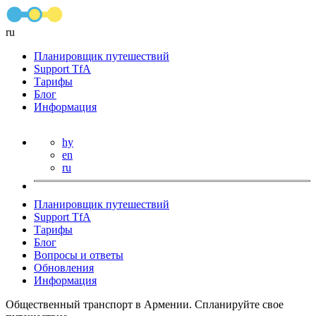
ru
Планировщик путешествий
Support TfA
Тарифы
Блог
Информация
hy
en
ru
Планировщик путешествий
Support TfA
Тарифы
Блог
Вопросы и ответы
Обновления
Информация
Общественный транспорт в Армении. Спланируйте свое