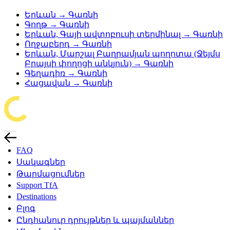
Երևան → Գառնի
Գողթ → Գառնի
Երևան, Գայի ավտոբուսի տերմինալ → Գառնի
Ողջաբերդ → Գառնի
Երևան, Մարշալ Բաղրամյան պողոտա (Ջեյմս
Բրայսի փողոցի անկյուն) → Գառնի
Գեղադիռ → Գառնի
Հացավան → Գառնի
FAQ
Սակագներ
Թարմացումներ
Support TfA
Destinations
Բլոգ
Ընդհանուր դրույթներ և պայմաններ