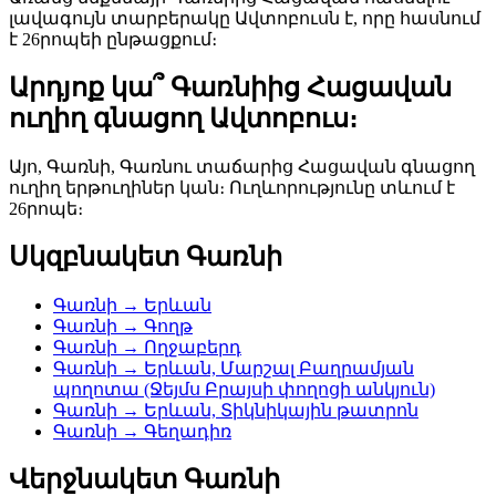
լավագույն տարբերակը Ավտոբուսն է, որը հասնում
է 26րոպեի ընթացքում։
Արդյոք կա՞ Գառնիից Հացավան
ուղիղ գնացող Ավտոբուս։
Այո, Գառնի, Գառնու տաճարից Հացավան գնացող
ուղիղ երթուղիներ կան։ Ուղևորությունը տևում է
26րոպե։
Սկզբնակետ Գառնի
Գառնի → Երևան
Գառնի → Գողթ
Գառնի → Ողջաբերդ
Գառնի → Երևան, Մարշալ Բաղրամյան
պողոտա (Ջեյմս Բրայսի փողոցի անկյուն)
Գառնի → Երևան, Տիկնիկային թատրոն
Գառնի → Գեղադիռ
Վերջնակետ Գառնի