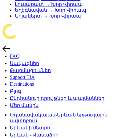
Լուսառատ → Խոր Վիրապ
Եղեգնավան → Խոր Վիրապ
Նոյակերտ → Խոր Վիրապ
FAQ
Սակագներ
Թարմացումներ
Support TfA
Destinations
Բլոգ
Ընդհանուր դրույթներ և պայմաններ
Մեր մասին
Օդանավակայան-Երևան երթուղային
ավտոբուս
Երևանի մետրո
Երևան - Վանաձոր