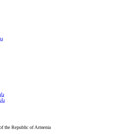
ս
ան
ան
 of the Republic of Armenia