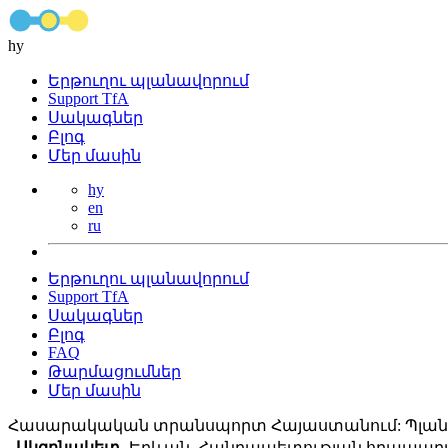
hy
Երթուղու պլանավորում
Support TfA
Սակագներ
Բլոգ
Մեր մասին
hy
en
ru
Երթուղու պլանավորում
Support TfA
Սակագներ
Բլոգ
FAQ
Թարմացումներ
Մեր մասին
Հասարակական տրանսպորտ Հայաստանում: Պլանա
Սկզբնակետ
Երևան, Հանրապետության հրապար