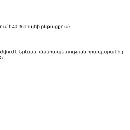
ւմ է 4ժ 36րոպեի ընթացքում։
 շարժվում է Երևան, Հանրապետության հրապարակից,
ե։