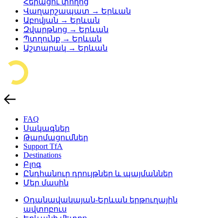
Հերացու փողոց
Վաղարշապատ → Երևան
Աբովյան → Երևան
Զվարթնոց → Երևան
Պտղունք → Երևան
Աշտարակ → Երևան
FAQ
Սակագներ
Թարմացումներ
Support TfA
Destinations
Բլոգ
Ընդհանուր դրույթներ և պայմաններ
Մեր մասին
Օդանավակայան-Երևան երթուղային
ավտոբուս