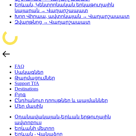
Երևան, Կենտրոնական երկաթուղային
կայարան → Վաղարշապատ
Խոր Վիրապ, ավտոկայան → Վաղարշապատ
Զվարթնոց → Վաղարշապատ
FAQ
Սակագներ
Թարմացումներ
Support TfA
Destinations
Բլոգ
Ընդհանուր դրույթներ և պայմաններ
Մեր մասին
Օդանավակայան-Երևան երթուղային
ավտոբուս
Երևանի մետրո
Երևան - Վանաձոր