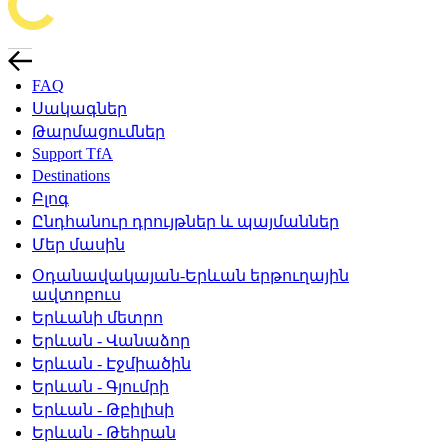
FAQ
Սակագներ
Թարմացումներ
Support TfA
Destinations
Բլոգ
Ընդհանուր դրույթներ և պայմաններ
Մեր մասին
Օդանավակայան-Երևան երթուղային
ավտոբուս
Երևանի մետրո
Երևան - Վանաձոր
Երևան - Էջմիածին
Երևան - Գյումրի
Երևան - Թբիլիսի
Երևան - Թեհրան