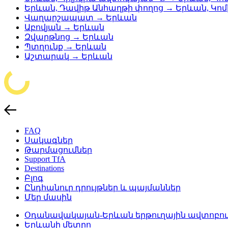
Երևան, Դավիթ Անհաղթի փողոց → Երևան, Կո
Վաղարշապատ → Երևան
Աբովյան → Երևան
Զվարթնոց → Երևան
Պտղունք → Երևան
Աշտարակ → Երևան
FAQ
Սակագներ
Թարմացումներ
Support TfA
Destinations
Բլոգ
Ընդհանուր դրույթներ և պայմաններ
Մեր մասին
Օդանավակայան-Երևան երթուղային ավտոբու
Երևանի մետրո