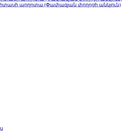
միտասի պողոտա (Փափազյան փողոցի անկյուն)
ս