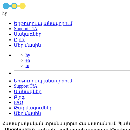
hy
Երթուղու պլանավորում
Support TfA
Սակագներ
Բլոգ
Մեր մասին
hy
en
ru
Երթուղու պլանավորում
Support TfA
Սակագներ
Բլոգ
FAQ
Թարմացումներ
Մեր մասին
Հասարակական տրանսպորտ Հայաստանում: Պլանա
Սկզբնակետ
Երևան, Կոմիտասի պողոտա (Փափազյ