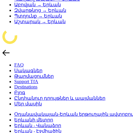
Աբովյան → Երևան
Զվարթնոց → Երևան
Պտղունք → Երևան
Աշտարակ → Երևան
FAQ
Սակագներ
Թարմացումներ
Support TfA
Destinations
Բլոգ
Ընդհանուր դրույթներ և պայմաններ
Մեր մասին
Օդանավակայան-Երևան երթուղային ավտոբու
Երևանի մետրո
Երևան - Վանաձոր
Երևան - Էջմիածին