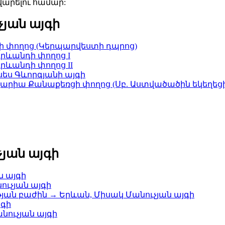
արելու համար:
յան այգի
յի փողոց (Կերպարվեստի դպրոց)
րևանդի փողոց I
րևանդի փողոց II
սես Գևորգյանի այգի
քարիա Քանաքեռցի փողոց (Սբ. Աստվածածին եկեղեցի
յան այգի
ն այգի
ուչյան այգի
ան բաժին → Երևան, Միսակ Մանուչյան այգի
յգի
նուչյան այգի